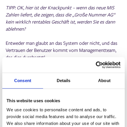
TIPP: OK, hier ist der Knackpunkt – wenn das neue MIS
Zahlen liefert, die zeigen, dass die „Große Nummer AG“
kein wirklich rentables Geschäft ist, werden Sie es dann
ablehnen?
Entweder man glaubt an das System oder nicht, und das
Vertrauen der Benutzer kommt vom Managementteam,
das dies durchsetzt!
TIPP: Risiken sind nicht immer finanzieller Natur, sie
können auch aus mangelnder Motivation entstehen.
Consent
Details
About
Wie werden Sie damit umgehen, wenn das neue MIS
einem Team Vorteile bringt, dem anderen aber nicht? So
This website uses cookies
ist beispielsweise ein Angebot, das bisher vom Vertrieb
We use cookies to personalise content and ads, to
sofort schnell durchgerechnet wurde, jetzt
provide social media features and to analyse our traffic.
ausschlaggebend für den Produktionszyklus eines
We also share information about your use of our site with