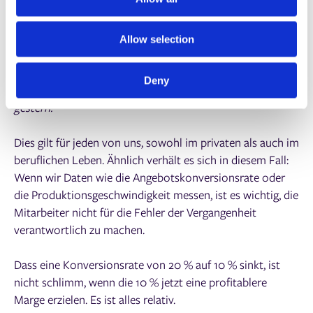
was es ist!
i
o
5. Messen Sie Ihre Daten
Allow selection
n
TIPP: Wieder ein Zitat von Abraham Lincoln: „Ich halte
Deny
nicht viel von einem Mann, der heute nicht klüger ist als
gestern.“
Dies gilt für jeden von uns, sowohl im privaten als auch im
beruflichen Leben. Ähnlich verhält es sich in diesem Fall:
Wenn wir Daten wie die Angebotskonversionsrate oder
die Produktionsgeschwindigkeit messen, ist es wichtig, die
Mitarbeiter nicht für die Fehler der Vergangenheit
verantwortlich zu machen.
Dass eine Konversionsrate von 20 % auf 10 % sinkt, ist
nicht schlimm, wenn die 10 % jetzt eine profitablere
Marge erzielen. Es ist alles relativ.