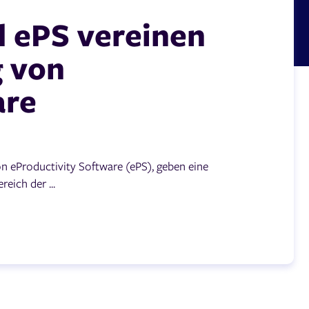
d ePS vereinen
g von
are
on eProductivity Software (ePS), geben eine
eich der ...