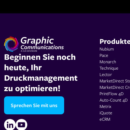
Produkt
Nubium
Beginnen Sie noch
Pace
Monarch
heute, Ihr
Technique
Lector
Druckmanagement
MarketDirect St
zu optimieren!
MarketDirect Cr
PrintFlow 4D
Auto-Count 4D
Sprechen Sie mit uns
Metrix
iQuote
eCRM