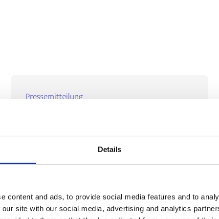
Pressemitteilung
Print ePS stärkt Marktposition
im Mittelstand mit Avanti-
Übernahme
Details
2 mins
PITTSBURGH, 2. Juni 2025 - Print ePS, ein
weltweit führender Anbieter von
e content and ads, to provide social media features and to analy
Transformationstechnologie...
 our site with our social media, advertising and analytics partn