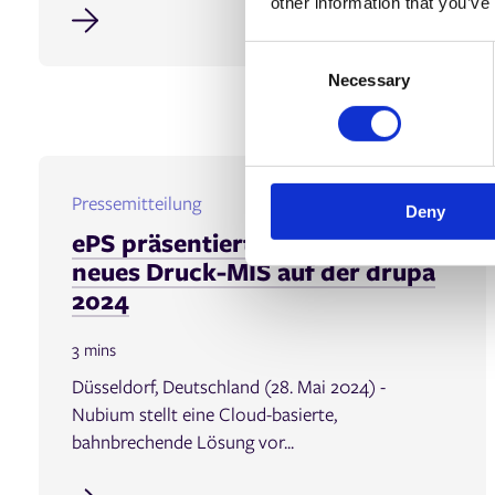
other information that you’ve
C
Necessary
o
n
s
e
n
Pressemitteilung
Deny
t
ePS präsentiert Nubium, ein
S
neues Druck-MIS auf der drupa
e
l
2024
e
c
3 mins
t
Düsseldorf, Deutschland (28. Mai 2024) -
i
Nubium stellt eine Cloud-basierte,
o
bahnbrechende Lösung vor...
n