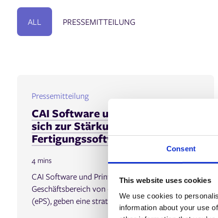
ALL
PRESSEMITTEILUNG
Pressemitteilung
CAI Software und ePS vereinen
sich zur Stärkung von
Fertigungssoftware
Consent
4 mins
CAI Software und Print ePS, ein
This website uses cookies
Geschäftsbereich von eProductivity Software
We use cookies to personalis
(ePS), geben eine strate...
information about your use of