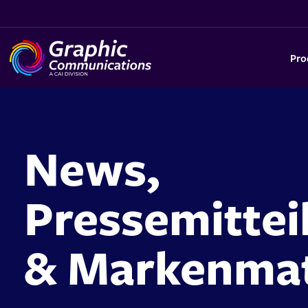
Pro
News,
Pressemittei
& Markenmat