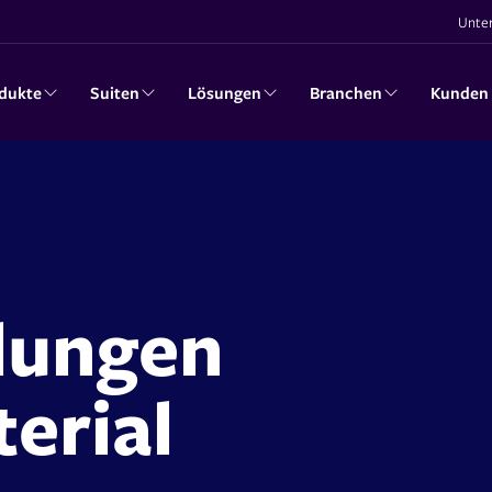
Unte
dukte
Suiten
Lösungen
Branchen
Kunden
lungen
erial