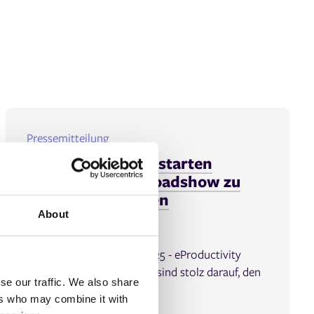
Pressemitteilung
Print ePS & ECO3 starten
ECONNECT 25: Roadshow zu
Druckinnovationen
About
2 mins
Pittsburgh, 20. Februar 2025 - eProductivity
Software (ePS) und ECO3 sind stolz darauf, den
se our traffic. We also share
Start vo...
ers who may combine it with