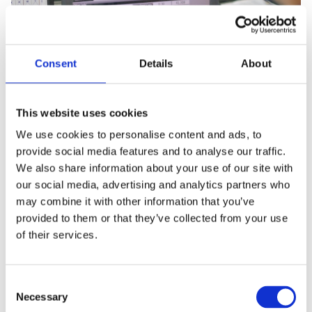
Consent
Details
About
Révéler la valeur des données du
MIS : importance des interactions
This website uses cookies
We use cookies to personalise content and ads, to
7 mins
provide social media features and to analyse our traffic.
Pourquoi l’interaction avec les données de votre
We also share information about your use of our site with
MIS peut vous aider à atteindre vos objectifs
our social media, advertising and analytics partners who
comme...
may combine it with other information that you’ve
provided to them or that they’ve collected from your use
of their services.
C
Necessary
o