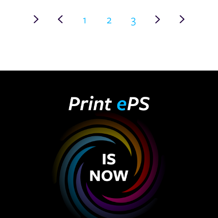
1
2
3
Premier
Précédent
Suivant
Dernier