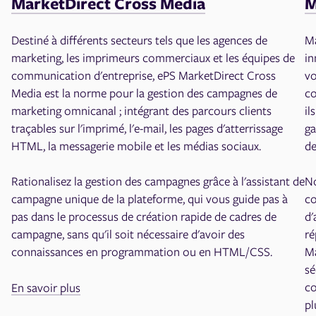
MarketDirect Cross Media
M
Destiné à différents secteurs tels que les agences de
Ma
marketing, les imprimeurs commerciaux et les équipes de
in
communication d'entreprise, ePS MarketDirect Cross
vo
Media est la norme pour la gestion des campagnes de
co
marketing omnicanal ; intégrant des parcours clients
il
traçables sur l'imprimé, l'e-mail, les pages d'atterrissage
ga
HTML, la messagerie mobile et les médias sociaux.
de
No
Rationalisez la gestion des campagnes grâce à l'assistant de
co
campagne unique de la plateforme, qui vous guide pas à
d'
pas dans le processus de création rapide de cadres de
ré
campagne, sans qu'il soit nécessaire d'avoir des
Ma
connaissances en programmation ou en HTML/CSS.
sé
co
En savoir plus
pl