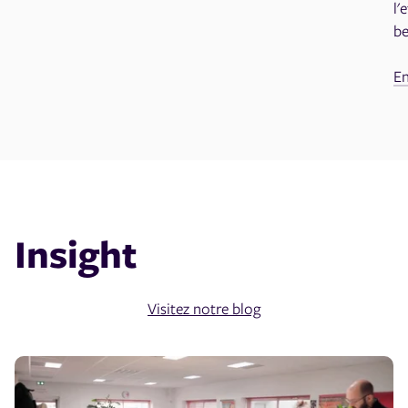
l'
be
En
Insight
Visitez notre blog