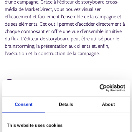
d'une campagne. Grâce à l'éditeur de storyboard cross-
média de MarketDirect, vous pouvez visualiser
efficacement et facilement l'ensemble de la campagne et
de ses éléments. Cet outil permet d'accéder directement à
chaque composant et offre une vue d'ensemble intuitive
du flux. L'éditeur de storyboard peut être utilisé pour le
brainstorming, la présentation aux clients et, enfin,
l'exécution et la construction de la campagne.
Assistant de campagne : 5 étapes vers
Consent
Details
About
la perfection
Grâce à l'assistant de campagne unique de MarketDirect
This website uses cookies
Cross Media, vous pouvez rapidement et facilement créer