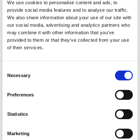
We use cookies to personalise content and ads, to
des campagnes complètes en seulement 5 étapes. Il suffit
provide social media features and to analyse our traffic.
de répondre à quelques questions et MarketDirect Cross
We also share information about your use of our site with
Media vous guidera tout au long du processus, en créant le
our social media, advertising and analytics partners who
cadre et les éléments de la campagne. L'assistant de
may combine it with other information that you’ve
campagne génère pour vous des pages de renvoi, des
provided to them or that they’ve collected from your use
modèles de courrier électronique et des modèles
of their services.
d'impression, que vous pouvez personnaliser en fonction
de votre message marketing et de vos créations.
C
Necessary
o
n
s
Preferences
e
Une stratégie de marque axée sur les
n
thèmes
t
Statistics
S
e
Grâce au gestionnaire de thèmes, vous pouvez créer un
Marketing
l
modèle de ligne directrice de marque qui peut être