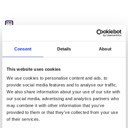
Notes intelligentes
Consent
Details
About
Les projets de publipostage nécessitent des détails
complexes de la part de différents services internes, le
traitement et la personnalisation des données et des
This website uses cookies
informations postales.
We use cookies to personalise content and ads, to
provide social media features and to analyse our traffic.
La solution est prédéfinie avec des champs dynamiques
We also share information about your use of our site with
spécifiques, une liste de contrôle et la possibilité de définir
our social media, advertising and analytics partners who
vos propres champs spécifiques. La solution SmartNotes
may combine it with other information that you’ve
invite le personnel à répondre à une liste standard de
provided to them or that they’ve collected from your use
questions prédéfinies pour maintenir la cohérence entre
of their services.
les départements. Elle permet en outre de suivre