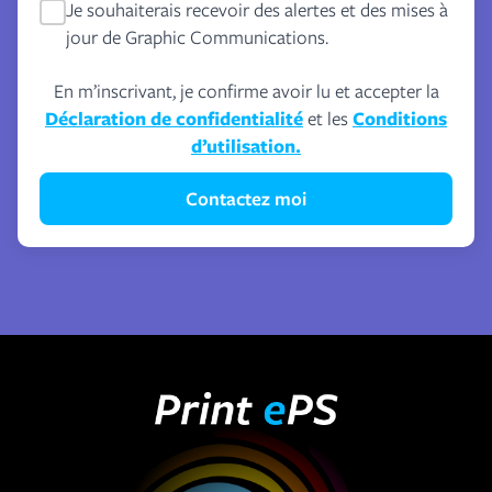
Je souhaiterais recevoir des alertes et des mises à
jour de Graphic Communications.
En m’inscrivant, je confirme avoir lu et accepter la
Déclaration de confidentialité
et les
Conditions
d’utilisation.