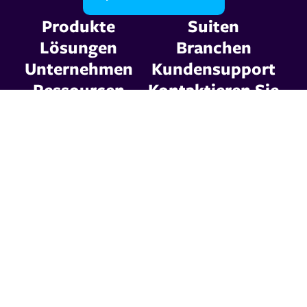
Produkte
Suiten
Lösungen
Branchen
Unternehmen
Kundensupport
Ressourcen
Kontaktieren Sie
uns
Datenschutzerklärung
Allgemeine Geschäftsbedingungen
© 2026 Graphic
Communications. Alle
Rechte vorbehalten.