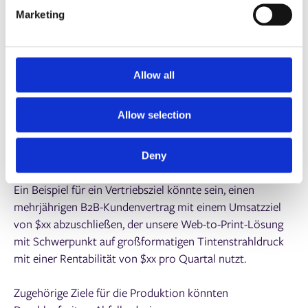
Beziehen Sie Ihr gesamtes Team ein! Am besten ist es, für
e
Marketing
jede Führungskraft Ziele festzulegen. Achten Sie darauf,
l
dass alle Führungskräfte vom Vertrieb bis zum Betrieb
e
einbezogen werden. Im Laufe meiner Karriere habe ich
c
den größten Erfolg mit einem dienenden Führungsstil
t
Allow all
erzielt. Ich stelle in meinen Berichten die Frage: „Wie kann
i
ich Ihnen bei Ihrer Arbeit helfen, die Arbeit für unsere
o
Allow selection
Kunden zu erledigen?“ Setzen Sie sich Ziele für jedes
n
Quartal und verwenden Sie SMART-Ziele, um den Erfolg
zu messen.
Deny
Ein Beispiel für ein Vertriebsziel könnte sein, einen
mehrjährigen B2B-Kundenvertrag mit einem Umsatzziel
von $xx abzuschließen, der unsere Web-to-Print-Lösung
mit Schwerpunkt auf großformatigen Tintenstrahldruck
mit einer Rentabilität von $xx pro Quartal nutzt.
Zugehörige Ziele für die Produktion könnten