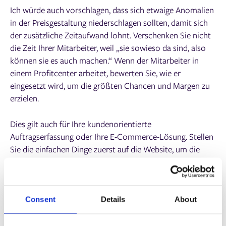
Ich würde auch vorschlagen, dass sich etwaige Anomalien
in der Preisgestaltung niederschlagen sollten, damit sich
der zusätzliche Zeitaufwand lohnt. Verschenken Sie nicht
die Zeit Ihrer Mitarbeiter, weil „sie sowieso da sind, also
können sie es auch machen.“ Wenn der Mitarbeiter in
einem Profitcenter arbeitet, bewerten Sie, wie er
eingesetzt wird, um die größten Chancen und Margen zu
erzielen.
Dies gilt auch für Ihre kundenorientierte
Auftragserfassung oder Ihre E-Commerce-Lösung. Stellen
Sie die einfachen Dinge zuerst auf die Website, um die
Zustimmung des Kunden zu gewinnen, und
automatisieren Sie die überflüssige Arbeit, die kein
menschliches Eingreifen erfordert. Es gibt einen Grund
dafür, dass stationäre, statische Print-on-Demand-
Consent
Details
About
Kataloge und Fulfillment natürliche Kandidaten für
automatisierte Online-Arbeit sind.