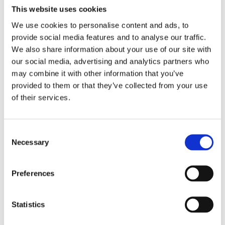
This website uses cookies
We use cookies to personalise content and ads, to
Wie kommen wir von
provide social media features and to analyse our traffic.
We also share information about your use of our site with
heute zu morgen?
our social media, advertising and analytics partners who
may combine it with other information that you’ve
provided to them or that they’ve collected from your use
Da wir nun die Daten haben, sollten wir nicht dabei stehen
of their services.
bleiben. Auch hier gilt: „Mobilität bringt Verbesserung“.
Finden Sie die Bereiche, in denen Sie und Ihr Team sich
verbessern können. Was wollen Sie erreichen und warum?
C
Seien Sie sich über Ihre Ziele im Klaren und stützen Sie sie
Necessary
o
auf die gesammelten Daten. Jetzt kommt der wichtigste
n
Teil – reden Sie nicht nur darüber, handeln Sie! Machen
s
Preferences
Sie Ihre Ziele klar, indem Sie sie als SMART-Ziele
e
formulieren und in Ihrer gesamten Organisation gut
n
kommunizieren.
t
Statistics
S