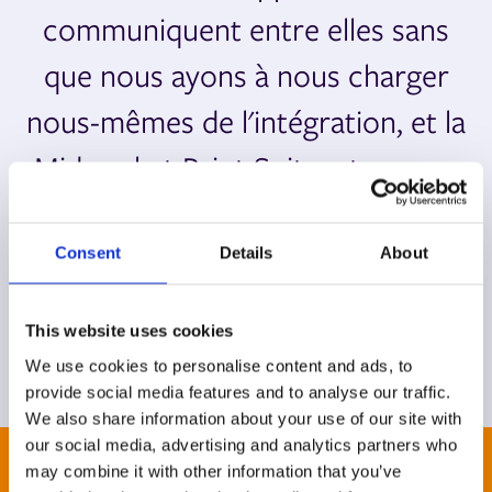
communiquent entre elles sans
que nous ayons à nous charger
nous-mêmes de l'intégration, et la
Midmarket Print Suite a tenu ses
promesses”
Consent
Details
About
Kirk Schlecker,
vice-président des opérations
This website uses cookies
We use cookies to personalise content and ads, to
provide social media features and to analyse our traffic.
We also share information about your use of our site with
our social media, advertising and analytics partners who
may combine it with other information that you’ve