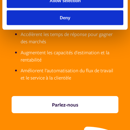
Allow selection
n
Suscitent de nouveaux flux de revenus
Deny
commerciauxreams
Accélèrent les temps de réponse pour gagner
des marchés
Augmentent les capacités d'estimation et la
rentabilité
Améliorent l'automatisation du flux de travail
et le service à la clientèle
Parlez-nous