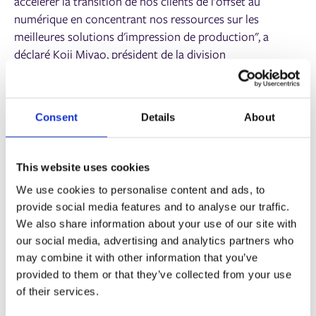
accélérer la transition de nos clients de l'offset au
numérique en concentrant nos ressources sur les
meilleures solutions d'impression de production", a
déclaré Koji Miyao, président de la division
Communications graphiques de RICOH.
À propos d'Avanti Systems
Consent
Details
About
Avanti est l'un des principaux fournisseurs de solutions
d'automatisation des flux d'impression MIS conçues pour
This website uses cookies
les fournisseurs de services d'impression commerciale de
We use cookies to personalise content and ads, to
taille moyenne et grande. La technologie d'Avanti favorise
provide social media features and to analyse our traffic.
la croissance de l'entreprise et l'efficacité opérationnelle,
We also share information about your use of our site with
permettant aux fournisseurs de services d'impression de
our social media, advertising and analytics partners who
rationaliser la production et d'améliorer l'expérience des
may combine it with other information that you’ve
clients. Basé à Toronto, au Canada, Avanti sert des
provided to them or that they’ve collected from your use
centaines de clients au Royaume-Uni, aux États-Unis et au
of their services.
Canada.